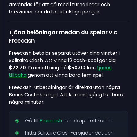
användas för att gå med i turneringar och
försvinner när du tar ut riktiga pengar.
Tjäna belöningar medan du spelar via
Freecash
Freecash betalar separat utöver dina vinster i
Solitaire Clash. Att vinna 12 cash-spel ger dig
$22.70
. En insättning på
$50.00
kan
tjänas
tillbaka
genom att vinna bara fem spel.
Freecash-utbetalningar är direkta utan några
Bonus Cash-krångel. Att komma igång tar bara
några minuter:
Gå till
Freecash
och skapa ett konto.
Hitta Solitaire Clash-erbjudandet och