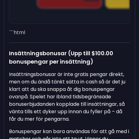
```html
Insättningsbonusar (Upp till
$100.00
bonuspengar per insättning)
Insättningsbonusar är inte gratis pengar direkt,
men om du ändå tänkt sätta in cash så är det ju
klart att du ska snappa åt dig bonuspengar
ovanpå. Spelet har ibland tidsbegränsade
bonuserbjudanden kopplade till insättningar, så
vänta tills ett dyker upp innan du fyller på – då
får du mer för pengarna.
Bonuspengar kan bara användas för att gå med i
matcher och går inte att ta ut. Vinner du