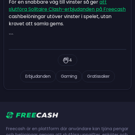
För en snabbare väg till vinster så ger
att
slutföra Solitaire Clash-erbjudanden på Freecash
cashbelöningar utöver vinster i spelet, utan
kravet att samla gems.
```
4
Erbjudanden
Gaming
Gratissaker
Freecash är en plattform där användare kan tjäna pengar
och belöningar genom att slutföra uppgifter, enkäter och