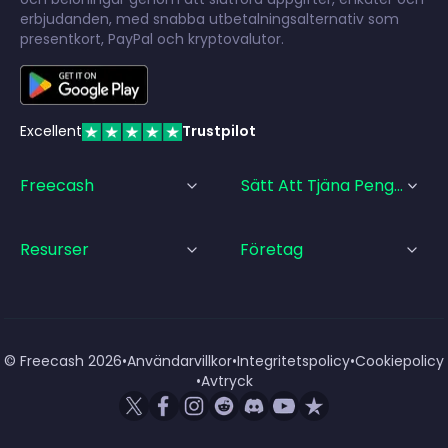
erbjudanden, med snabba utbetalningsalternativ som
presentkort, PayPal och kryptovalutor.
Excellent
Trustpilot
Freecash
Sätt Att Tjäna Pengar
Resurser
Företag
© Freecash
2026
•
Användarvillkor
•
Integritetspolicy
•
Cookiepolicy
•
Avtryck