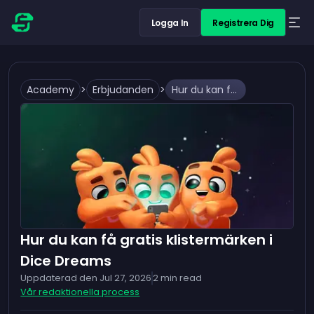
Logga In
Registrera Dig
Academy
>
Erbjudanden
>
Hur du kan få gratis klistermärken i Dice Dreams
Hur du kan få gratis klistermärken i
Dice Dreams
Uppdaterad den
Jul 27, 2026
2
min read
Vår redaktionella process