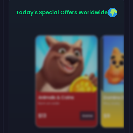
Today's Special Offers Worldwide
Animals & Coins
Domino Dre
Earn on side
Play daily
$13
$9
Game