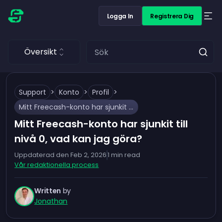
Logga In
Registrera Dig
Översikt
Support
>
Konto
>
Profil
>
Mitt Freecash-konto har sjunkit till nivå 0, vad kan jag göra?
Mitt Freecash-konto har sjunkit till
nivå 0, vad kan jag göra?
Uppdaterad den
Feb 2, 2026
1
min read
Vår redaktionella process
Written
by
Jonathan