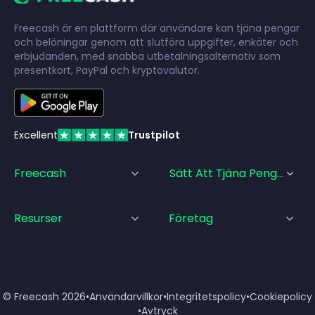
Freecash är en plattform där användare kan tjäna pengar
och belöningar genom att slutföra uppgifter, enkäter och
erbjudanden, med snabba utbetalningsalternativ som
presentkort, PayPal och kryptovalutor.
Excellent
Trustpilot
Freecash
Sätt Att Tjäna Pengar
Resurser
Företag
© Freecash
2026
•
Användarvillkor
•
Integritetspolicy
•
Cookiepolicy
•
Avtryck