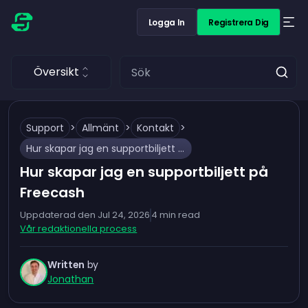
Logga In
Registrera Dig
Översikt
Support
>
Allmänt
>
Kontakt
>
Hur skapar jag en supportbiljett på Freecash
Hur skapar jag en supportbiljett på
Freecash
Uppdaterad den
Jul 24, 2026
4
min read
Vår redaktionella process
Written
by
Jonathan