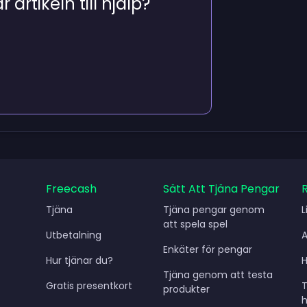
 artikeln till hjälp?
Freecash
Sätt Att Tjäna Pengar
Tjäna
Tjäna pengar genom
L
att spela spel
Utbetalning
Enkäter för pengar
Hur tjänar du?
H
Tjäna genom att testa
Gratis presentkort
produkter