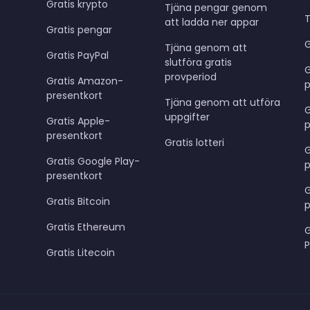
Gratis krypto
Tjäna pengar genom
T
att ladda ner appar
Gratis pengar
G
Tjäna genom att
Gratis PayPal
slutföra gratis
provperiod
Gratis Amazon-
p
presentkort
Tjäna genom att utföra
G
uppgifter
Gratis Apple-
p
presentkort
Gratis lotteri
G
Gratis Google Play-
p
presentkort
G
Gratis Bitcoin
p
Gratis Ethereum
G
Gratis Litecoin