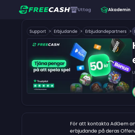
Uttag
Akademin
Support
>
Erbjudande
>
Erbjudandepartners
>
U
För att kontakta AdGem a
erbjudande på deras Offerwal