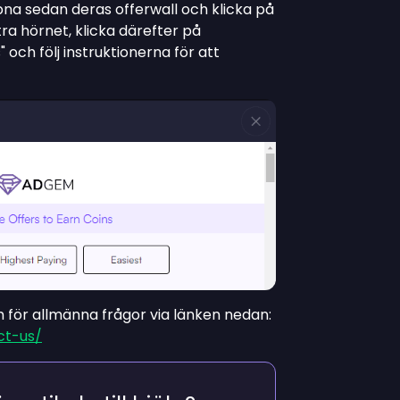
ppna sedan deras offerwall och klicka på
tra hörnet, klicka därefter på
 och följ instruktionerna för att
för allmänna frågor via länken nedan:
ct-us/