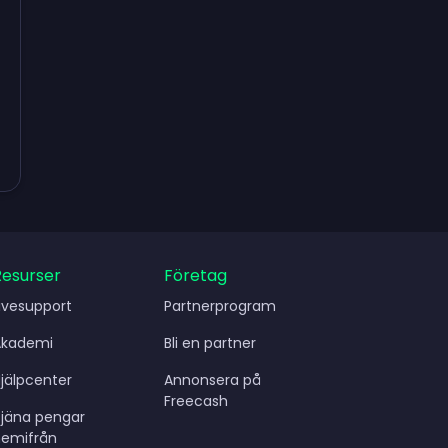
Resurser
Företag
ivesupport
Partnerprogram
Akademi
Bli en partner
jälpcenter
Annonsera på
Freecash
Tjäna pengar
hemifrån