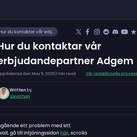
Hur du kontaktar vår erbjudandepartner Adgem
Hur du kontaktar vår
erbjudandepartner Adgem
ppdaterad den
May 9, 2025
1
min read
Vår redaktionella proces
Written
by
Jonathan
ngående ett problem med ett
l, gå till intjäningssidan
här
, scrolla