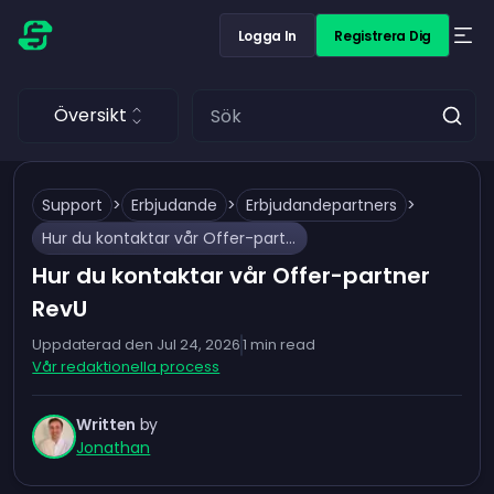
Logga In
Registrera Dig
Översikt
Support
>
Erbjudande
>
Erbjudandepartners
>
Hur du kontaktar vår Offer-partner RevU
Hur du kontaktar vår Offer-partner
RevU
Uppdaterad den
Jul 24, 2026
1
min read
Vår redaktionella process
Written
by
Jonathan