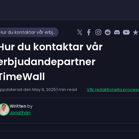
Hur du kontaktar vår erbjudandepartner TimeWall
Hur du kontaktar vår
erbjudandepartner
TimeWall
ppdaterad den
May 9, 2025
1
min read
Vår redaktionella proces
Written
by
Jonathan