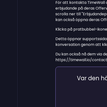
För att kontakta TimeWall
erbjudande på deras Offerwa
scrolla ner till "Erbjudand
kan också öppna deras Off
Klicka på pratbubbel-ikonen 
Detta öppnar supportssidan
konversation genom att kl
Du kan också nå dem via de
https://timewall.io/contac
Var den här