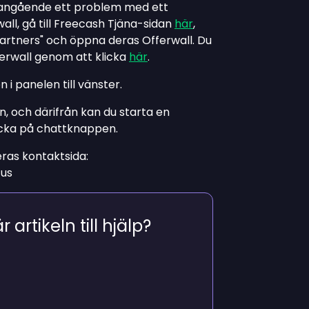
 angående ett problem med ett
ll, gå till Freecash Tjäna-sidan
här
,
epartners" och öppna deras Offerwall. Du
erwall genom att klicka
här
.
i panelen till vänster.
, och därifrån kan du starta en
icka på chattknappen.
ras kontaktsida:
tus
 artikeln till hjälp?