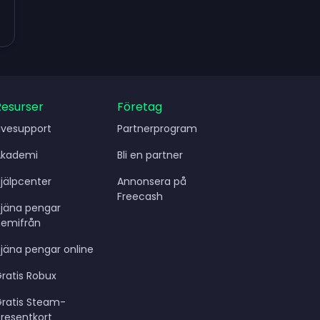
Resurser
Företag
ivesupport
Partnerprogram
Akademi
Bli en partner
jälpcenter
Annonsera på
Freecash
Tjäna pengar
hemifrån
jäna pengar online
ratis Robux
Gratis Steam-
resentkort