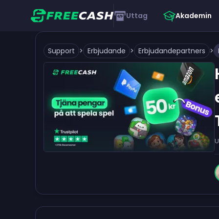
Uttag
Akademin
Support
>
Erbjudande
>
Erbjudandepartners
>
U