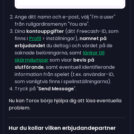
Ange ditt namn och e-post, välj "I'm a user"
från rullgardinsmenyn "You are".
Dina
kontouppgifter
(ditt Freecash-ID, som
finns i
Profil
> Inställningar),
namnet på
erbjudandet
du deltog i och värdet på de
saknade belöningarna, samt
länkar till
skärmdumpar
som visar
bevis på
slutförande
, samt eventuell identifierande
information från spelet (t.ex. användar-ID,
som vanligtvis finns i spelinställningarna).
Tryck på "
Send Message
".
Nu kan Torox börja hjälpa dig att lösa eventuella
problem.
Hur du kollar vilken erbjudandepartner