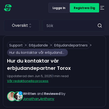
Logga In
Registrera Dig
Översikt
Support
>
Erbjudande
>
Erbjudandepartners
>
Hur du kontaktar vår erbjudandepartner Torox
Hur du kontaktar vår
erbjudandepartner Torox
Uppdaterad den
Jun 5, 2025
1
min read
Vår redaktionella process
Written
and
Reviewed
by
Jonathan
,
Anthony