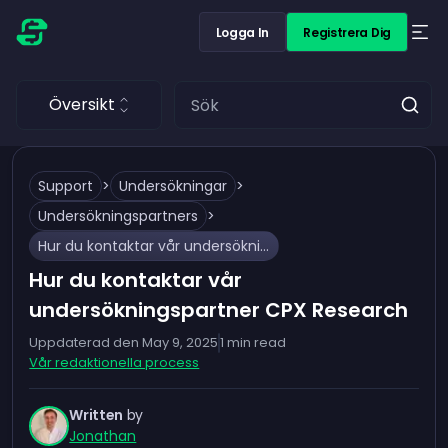
Logga In
Registrera Dig
Översikt
Support
>
Undersökningar
>
Undersökningspartners
>
Hur du kontaktar vår undersökningspartner CPX Research
Hur du kontaktar vår
undersökningspartner CPX Research
Uppdaterad den
May 9, 2025
1
min read
Vår redaktionella process
Written
by
Jonathan