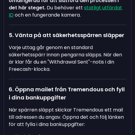
omdirigerad för att slutföra den processen i
det här steget.
Du behöver ett
statligt utfärdat
ID
och en fungerande kamera.
5. Vänta på att säkerhetsspärren släpper
Varje uttag går genom en standard
säkerhetsspärr innan pengarna släpps. När den
är klar får du en "Withdrawal Sent"-notis i din
Freecash-klocka.
6. Öppna mailet från Tremendous och fyll
i dina bankuppgifter
När spärren släppt skickar Tremendous ett mail
till adressen du angav. Öppna det och följ länken
för att fylla i dina bankuppgifter: