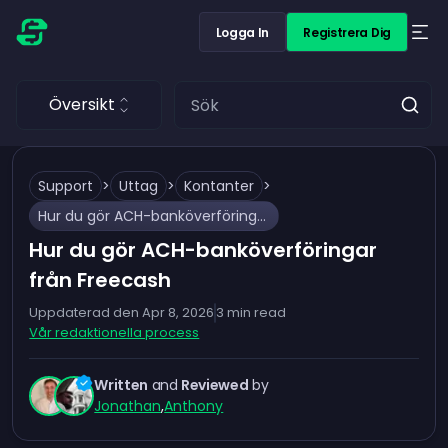
Logga In
Registrera Dig
Översikt
Support
>
Uttag
>
Kontanter
>
Hur du gör ACH-banköverföringar från Freecash
Hur du gör ACH-banköverföringar
från Freecash
Uppdaterad den
Apr 8, 2026
3
min read
Vår redaktionella process
Written
and
Reviewed
by
Jonathan
,
Anthony