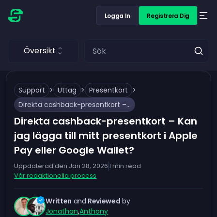
Logga In
Registrera Dig
Översikt
Support
>
Uttag
>
Presentkort
>
Direkta cashback-presentkort – Kan jag lägga till mitt presentkort i Apple Pay eller Google Wallet?
Direkta cashback-presentkort – Kan
jag lägga till mitt presentkort i Apple
Pay eller Google Wallet?
Uppdaterad den
Jan 28, 2026
1
min read
Vår redaktionella process
Written
and
Reviewed
by
Jonathan
,
Anthony