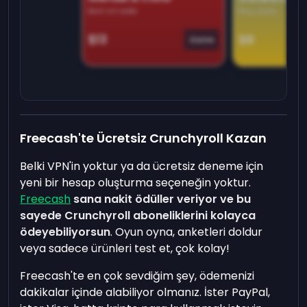
Earn on side
Play daily
$13
$9
Game
Freecash'te Ücretsiz Crunchyroll Kazan
Belki VPN'in yoktur ya da ücretsiz deneme için
yeni bir hesap oluşturma seçeneğin yoktur.
Freecash
sana nakit ödüller veriyor ve bu
sayede Crunchyroll aboneliklerini kolayca
ödeyebiliyorsun
. Oyun oyna, anketleri doldur
veya sadece ürünleri test et, çok kolay!
Freecash'te en çok sevdiğim şey, ödemenizi
dakikalar içinde alabiliyor olmanız. İster PayPal,