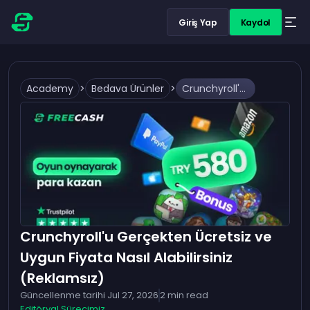
Giriş Yap
Kaydol
Academy
>
Bedava Ürünler
>
Crunchyroll'u Gerçekten Ücretsiz ve Uygun Fiyata Nasıl Alabilirsiniz (Reklamsız)
Crunchyroll'u Gerçekten Ücretsiz ve
Uygun Fiyata Nasıl Alabilirsiniz
(Reklamsız)
Güncellenme tarihi
Jul 27, 2026
2
min read
Editöryal Sürecimiz