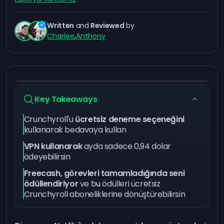
Written
and
Reviewed
by
Charlee
,
Anthony
Key Takeaways
Crunchyroll'u
ücretsiz deneme seçeneğini
kullanarak bedavaya kullan
VPN kullanarak
ayda sadece 0,94 dolar
ödeyebilirsin
Freecash, görevleri tamamladığında seni
ödüllendiriyor
ve bu ödülleri ücretsiz
Crunchyroll aboneliklerine dönüştürebilirsin