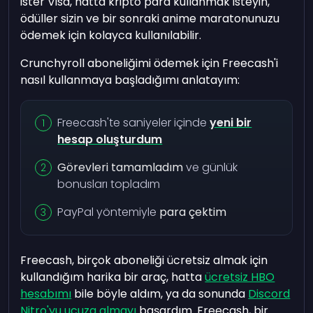
ister Visa, hatta kripto para kullanmak isteyin,
ödüller sizin ve bir sonraki anime maratonunuzu
ödemek için kolayca kullanılabilir.
Crunchyroll aboneliğimi ödemek için Freecash'i
nasıl kullanmaya başladığımı anlatayım:
Freecash'te saniyeler içinde
yeni bir
hesap oluşturdum
Görevleri tamamladım
ve günlük
bonusları topladım
PayPal yöntemiyle
para çektim
Freecash, birçok aboneliği ücretsiz almak için
kullandığım harika bir araç, hatta
ücretsiz HBO
hesabımı
bile böyle aldım, ya da sonunda
Discord
Nitro'yu ucuza almayı
başardım. Freecash, bir