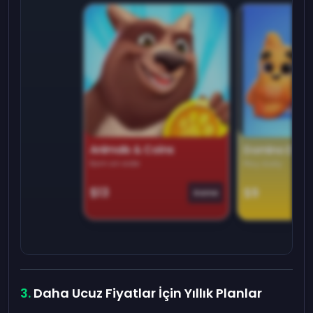
Animals & Coins
Domino Dre
Earn on side
Play daily
$13
$9
Game
Daha Ucuz Fiyatlar İçin Yıllık Planlar