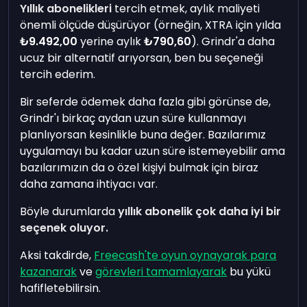
Yıllık abonelikleri
tercih etmek, aylık maliyeti
önemli ölçüde düşürüyor (örneğin, XTRA için yılda
₺9.492,00
yerine aylık
₺790,60
). Grindr'a daha
ucuz bir alternatif arıyorsan, ben bu seçeneği
tercih ederim.
Bir seferde ödemek daha fazla gibi görünse de,
Grindr'ı birkaç aydan uzun süre kullanmayı
planlıyorsan kesinlikle buna değer. Bazılarımız
uygulamayı bu kadar uzun süre istemeyebilir ama
bazılarımızın da o özel kişiyi bulmak için biraz
daha zamana ihtiyacı var.
Böyle durumlarda
yıllık abonelik çok daha iyi bir
seçenek oluyor.
Aksi takdirde,
Freecash'te oyun oynayarak para
kazanarak
ve
görevleri tamamlayarak
bu yükü
hafifletebilirsin.