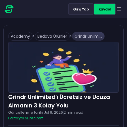
Giriş Yap
Kaydol
Academy
>
Bedava Ürünler
>
Grindr Unlimited'ı Ücretsiz ve Ucuza Almanın 3 Kolay Yolu
Grindr Unlimited'ı Ücretsiz ve Ucuza
Almanın 3 Kolay Yolu
Güncellenme tarihi
Jul 9, 2026
2
min read
Editöryal Sürecimiz