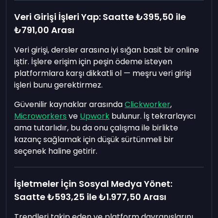
Veri Girişi İşleri Yap: Saatte
₺395,50
ile
₺791,00
Arası
Veri girişi, dersler arasına iyi sığan basit bir online
iştir. İşlere erişim için peşin ödeme isteyen
platformlara karşı dikkatli ol — meşru veri girişi
işleri bunu gerektirmez.
Güvenilir kaynaklar arasında
Clickworker
,
Microworkers
ve
Upwork
bulunur. İş tekrarlayıcı
ama tutarlıdır, bu da onu çalışma ile birlikte
kazanç sağlamak için düşük sürtünmeli bir
seçenek haline getirir.
İşletmeler İçin Sosyal Medya Yönet:
Saatte
₺593,25
ile
₺1.977,50
Arası
Trendleri takip eden ve platform davranışlarını