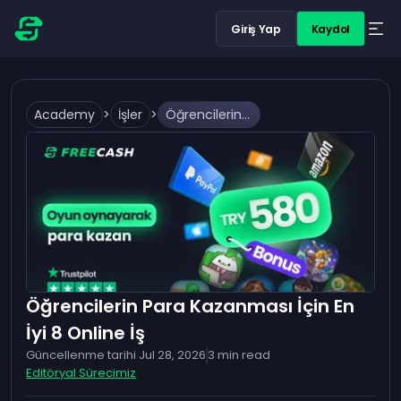
Giriş Yap
Kaydol
Academy
>
İşler
>
Öğrencilerin Para Kazanması İçin En İyi 8 Online İş
Öğrencilerin Para Kazanması İçin En
İyi 8 Online İş
Güncellenme tarihi
Jul 28, 2026
3
min read
Editöryal Sürecimiz