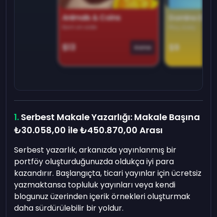
Animals & Coins
Domino Dre
Earn on side
Play daily
$13
$9
Game
Serbest Makale Yazarlığı: Makale Başına
₺30.058,00
ile
₺450.870,00
Arası
Serbest yazarlık, arkanızda yayınlanmış bir
portföy oluşturduğunuzda oldukça iyi para
kazandırır. Başlangıçta, ticari yayınlar için ücretsiz
yazmaktansa topluluk yayınları veya kendi
blogunuz üzerinden içerik örnekleri oluşturmak
daha sürdürülebilir bir yoldur.