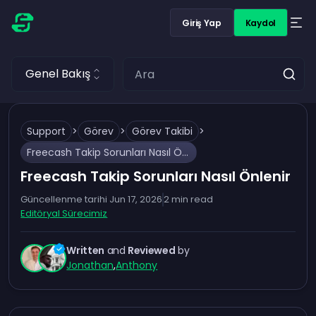
Giriş Yap
Kaydol
Genel Bakış
Support
>
Görev
>
Görev Takibi
>
Freecash Takip Sorunları Nasıl Önlenir
Freecash Takip Sorunları Nasıl Önlenir
Güncellenme tarihi
Jun 17, 2026
2
min read
Editöryal Sürecimiz
Written
and
Reviewed
by
Jonathan
,
Anthony