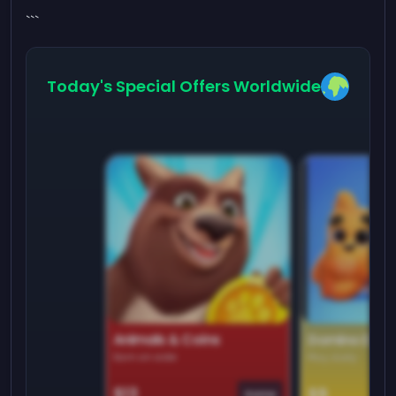
```
Today's Special Offers Worldwide
Animals & Coins
Domino Dre
Earn on side
Play daily
$13
$9
Game