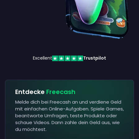
Excellent
Trustpilot
Entdecke
Freecash
Melde dich bei Freecash an und verdiene Geld
mit einfachen Online-Aufgaben. Spiele Games,
beantworte Umfragen, teste Produkte oder
schaue Videos. Dann zahle dein Geld aus, wie
du möchtest.