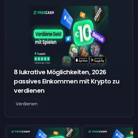
8 lukrative Möglichkeiten, 2026
passives Einkommen mit Krypto zu
verdienen
Verdienen