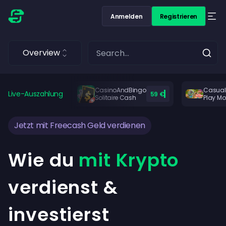
Anmelden
Registrieren
Overview
CasinoAndBingo
Casual
Live-Auszahlung
59 €
Solitaire Cash
Play M
Jetzt mit Freecash Geld verdienen
Wie du
mit Krypto
verdienst &
investierst