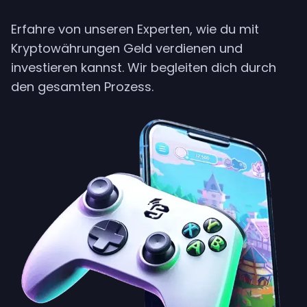
Erfahre von unseren Experten, wie du mit
Kryptowährungen Geld verdienen und
investieren kannst. Wir begleiten dich durch
den gesamten Prozess.