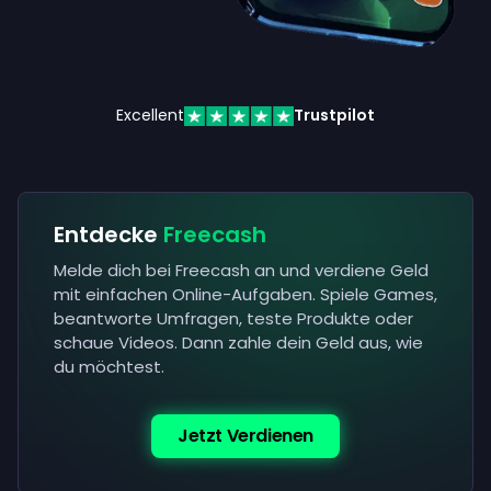
Excellent
Trustpilot
Entdecke
Freecash
Melde dich bei Freecash an und verdiene Geld
mit einfachen Online-Aufgaben. Spiele Games,
beantworte Umfragen, teste Produkte oder
schaue Videos. Dann zahle dein Geld aus, wie
du möchtest.
Jetzt Verdienen