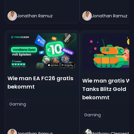
Jonathan Ramuz
Jonathan Ramuz
Wie man EA FC26 gratis
Wie man gratis Wo
bekommt
Tanks Blitz Gold
bekommt
Gaming
Gaming
Jonathan Ramuz
Anthony Clement