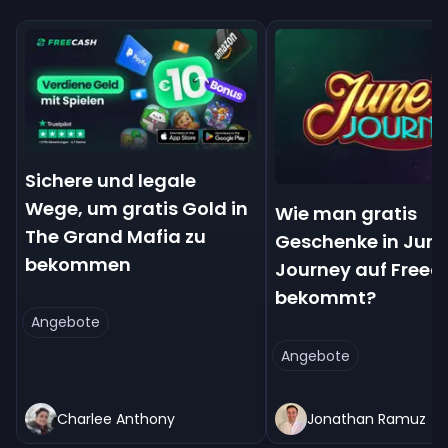
Sichere und legale
Wege, um gratis Gold in
Wie man gratis
The Grand Mafia zu
Geschenke in June
bekommen
Journey auf Freec
bekommt?
Angebote
Angebote
Charlee Anthony
Jonathan Ramuz