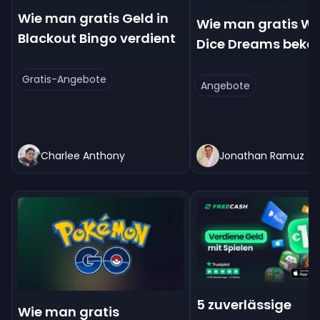
Wie man gratis Geld in
Wie man gratis Wü
Blackout Bingo verdient
Dice Dreams bek
Gratis-Angebote
Angebote
Charlee Anthony
Jonathan Ramuz
5 zuverlässige
Wie man gratis