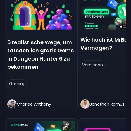
Wie hoch ist MrBe
6 realistische Wege, um
Vermögen?
tatsächlich gratis Gems
in Dungeon Hunter 6 zu
Verdienen
bekommen
Gaming
Charlee Anthony
Jonathan Ramuz