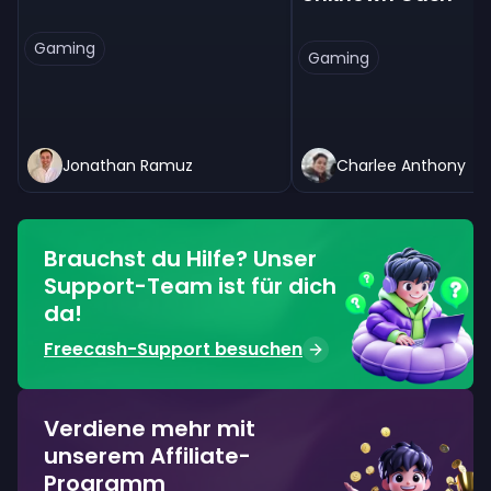
Gaming
Gaming
Jonathan Ramuz
Charlee Anthony
Brauchst du Hilfe? Unser
Support-Team ist für dich
da!
Freecash-Support besuchen
Verdiene mehr mit
unserem Affiliate-
Programm