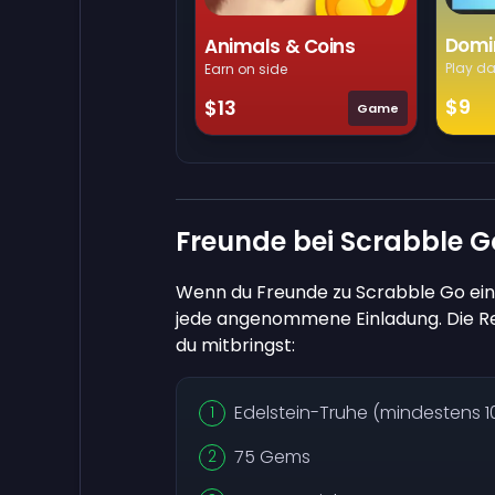
Domi
Animals & Coins
Play da
Earn on side
$9
$13
Game
Freunde bei Scrabble G
Wenn du Freunde zu Scrabble Go ein
jede angenommene Einladung. Die Rew
du mitbringst:
Edelstein-Truhe (mindestens 
75 Gems