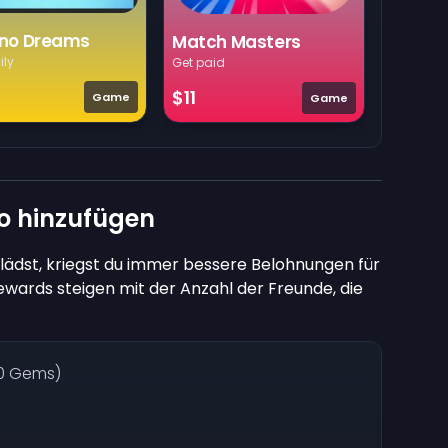
no Dreams
Match Masters
ily
Get paid
$11
Game
Game
o hinzufügen
lädst, kriegst du immer bessere Belohnungen für
ards steigen mit der Anzahl der Freunde, die
10 Gems)