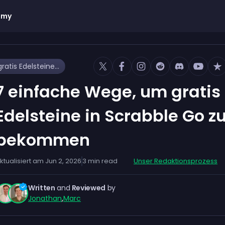
emy
7 einfache Wege, um gratis Edelsteine in Scrabble Go zu bekommen
7 einfache Wege, um gratis
Edelsteine in Scrabble Go z
bekommen
ktualisiert am
Jun 2, 2026
3
min read
Unser Redaktionsprozess
Written
and
Reviewed
by
Jonathan
,
Marc