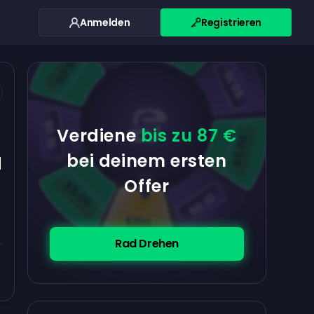
Anmelden
Registrieren
$0.10
$5.00
$5.00
$0.10
$0.10
Verdiene
bis zu 87 €
$5.00
u
bei deinem ersten
Offer
$5.00
$0.10
$100
Rad Drehen