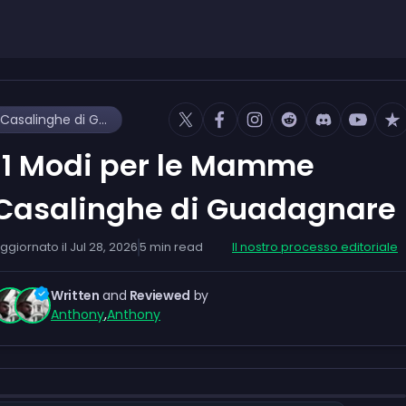
11 Modi per le Mamme Casalinghe di Guadagnare
11 Modi per le Mamme
Casalinghe di Guadagnare
ggiornato il
Jul 28, 2026
5
min read
Il nostro processo editoriale
Written
and
Reviewed
by
Anthony
,
Anthony