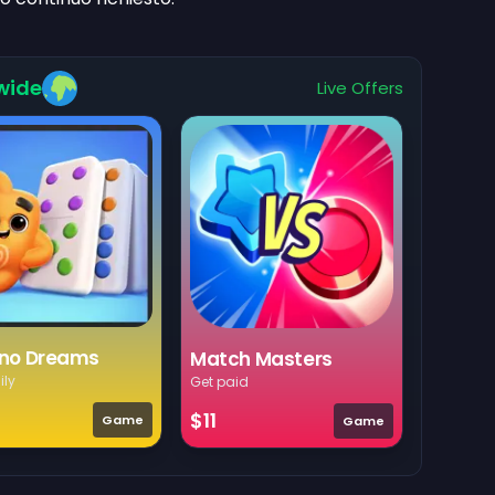
wide
Live Offers
no Dreams
Match Masters
ily
Get paid
$11
Game
Game