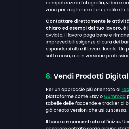
competenze in fotografia, video e co
zona per migliorare i loro profili e la lo
Contattare direttamente le attivit
chiaro ed esempi del tuo lavoro, è i
avviato, il lavoro paga bene e rimane
imprevedibili esigenze di cura dei bam
espandersi oltre il lavoro locale. Un
sotto casa, ma in versione profession
Vendi Prodotti Digital
Per un approccio più orientato al
red
piattaforme come Etsy o
Gumroad
p
tabelle delle faccende e tracker di 
già creato versioni che usi tu stessa.
Il lavoro è concentrato all'inizio.
Una
generare entrate senza alcuno sforzo