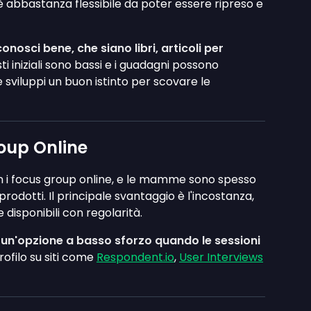
è abbastanza flessibile da poter essere ripreso e
nosci bene, che siano libri, articoli per
ti iniziali sono bassi e i guadagni possono
viluppi un buon istinto per scovare le
oup Online
n i focus group online, e le mamme sono spesso
prodotti. Il principale svantaggio è l'incostanza,
disponibili con regolarità.
 un'opzione a basso sforzo quando le sessioni
rofilo su siti come
Respondent.io
,
User Interviews