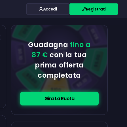
Accedi
Registrati
$0.10
$5.00
$5.00
$0.10
Guadagna
fino a
$0.10
87 €
con la tua
$5.00
prima offerta
completata
$5.00
$0.10
$100
Gira La Ruota