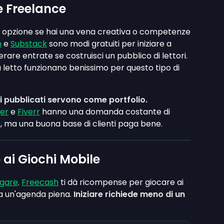
e Freelance
a opzione se hai una vena creativa o competenze
m
e
Substack
sono modi gratuiti per iniziare a
are entrate se costruisci un pubblico di lettori.
 letto funzionano benissimo per questo tipo di
li pubblicati servono come portfolio.
er
e
Fiverr
hanno una domanda costante di
, ma una buona base di clienti paga bene.
i Giochi Mobile
agare
.
Freecash
ti dà ricompense per giocare ai
 a un'agenda piena.
Iniziare richiede meno di un