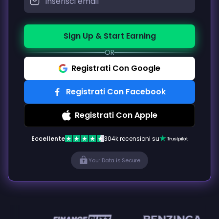
Sign Up & Start Earning
OR
Registrati Con Google
Registrati Con Facebook
Registrati Con Apple
Eccellente
304k recensioni su
Your Data is Secure
en