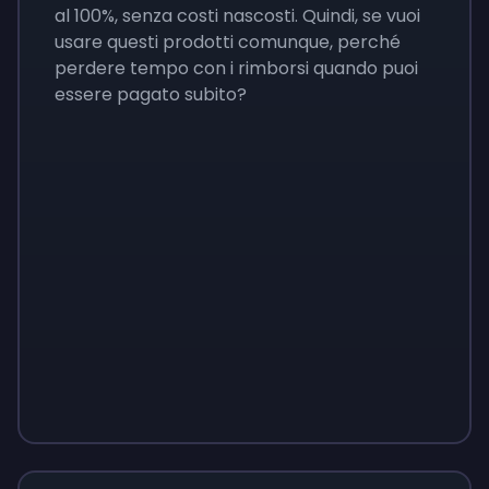
al 100%, senza costi nascosti. Quindi, se vuoi
usare questi prodotti comunque, perché
perdere tempo con i rimborsi quando puoi
essere pagato subito?
Sign up
Sign up
Sign up
35 €
12 €
3,48 €