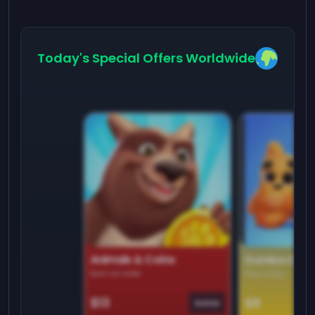
Today's Special Offers Worldwide
Animals & Coins
Domino Dre
Earn on side
Play daily
$13
$9
Game