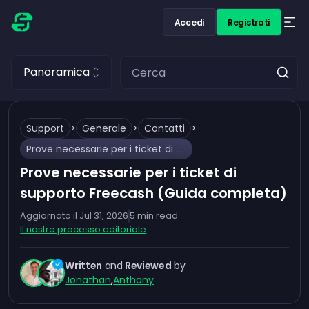
Accedi
Registrati
Panoramica
Support
>
Generale
>
Contatti
>
Prove necessarie per i ticket di supporto Freecash (Guida completa)
Prove necessarie per i ticket di
supporto Freecash (Guida completa)
Aggiornato il
Jul 31, 2026
5
min read
Il nostro processo editoriale
Written
and
Reviewed
by
Jonathan
,
Anthony