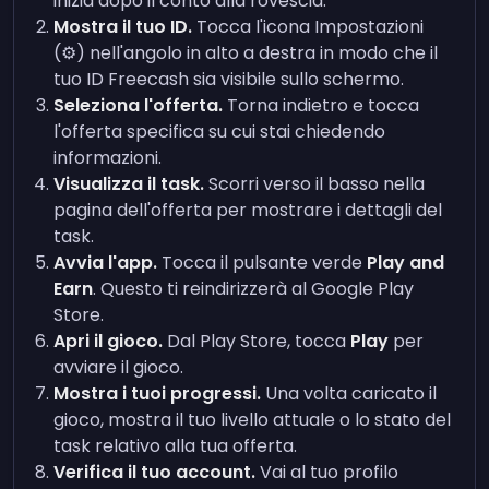
inizia dopo il conto alla rovescia.
Mostra il tuo ID.
Tocca l'icona Impostazioni
(⚙️) nell'angolo in alto a destra in modo che il
tuo ID Freecash sia visibile sullo schermo.
Seleziona l'offerta.
Torna indietro e tocca
l'offerta specifica su cui stai chiedendo
informazioni.
Visualizza il task.
Scorri verso il basso nella
pagina dell'offerta per mostrare i dettagli del
task.
Avvia l'app.
Tocca il pulsante verde
Play and
Earn
. Questo ti reindirizzerà al Google Play
Store.
Apri il gioco.
Dal Play Store, tocca
Play
per
avviare il gioco.
Mostra i tuoi progressi.
Una volta caricato il
gioco, mostra il tuo livello attuale o lo stato del
task relativo alla tua offerta.
Verifica il tuo account.
Vai al tuo profilo