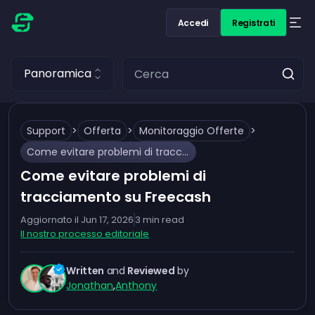
Accedi
Registrati
Panoramica
Support
>
Offerta
>
Monitoraggio Offerte
>
Come evitare problemi di tracciamento su Freecash
Come evitare problemi di
tracciamento su Freecash
Aggiornato il
Jun 17, 2026
3
min read
Il nostro processo editoriale
Written
and
Reviewed
by
Jonathan
,
Anthony