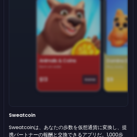
Animals & Coins
Domino Dre
Earn on side
Play daily
$13
$9
Game
Sweatcoin
Sweatcoinは、あなたの歩数を仮想通貨に変換し、提
携パートナーの報酬と交換できるアプリだ。1,000歩