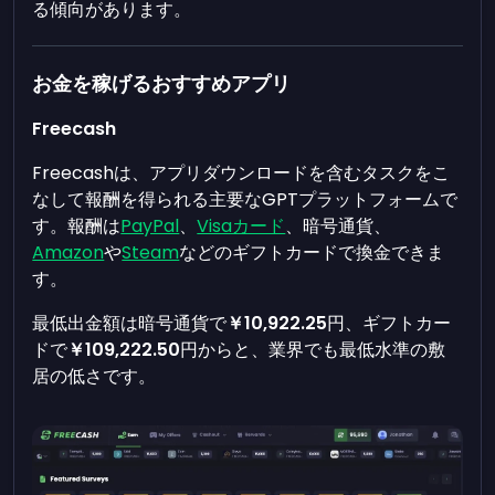
る傾向があります。
お金を稼げるおすすめアプリ
Freecash
Freecashは、アプリダウンロードを含むタスクをこ
なして報酬を得られる主要なGPTプラットフォームで
す。報酬は
PayPal
、
Visaカード
、暗号通貨、
Amazon
や
Steam
などのギフトカードで換金できま
す。
最低出金額は暗号通貨で
￥10,922.25
円、ギフトカー
ドで
￥109,222.50
円からと、業界でも最低水準の敷
居の低さです。