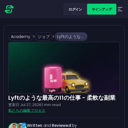
ログイン
サインアップ
Academy
>
ジョブ
>
Lyftのような最高の11の仕事 - 柔軟な副業
Lyftのような最高の11の仕事 - 柔軟な副業
更新日
Jul 27, 2026
1
min read
私たちの編集プロセス
Written
and
Reviewed
by