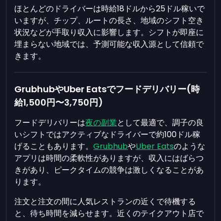
ほとんどのドライバーは時給18ドルから25ドル稼いで
いますが、チップ、ルートの長さ、地域のシフト空き
状況などが手取り収入に影響します。シフトが即座に
埋まらない地域では、予測可能な収入源として信頼で
きます。
GrubhubやUber Eatsでフードデリバリー(時
給1,500円〜3,750円)
フードデリバリーは
夜の副業
として最適で、調子の良
いシフトではアクティブなドライバーで約100ドル稼
げることもあります。
Grubhub
や
Uber Eats
のような
アプリは時間の柔軟性がありますが、収入にはばらつ
きがあり、ピークタイムの競争は激しくなることがあ
ります。
注文と注文の間に人気レストランの近くで待機する
と、待ち時間を減らせます。近くのテイクアウト店で