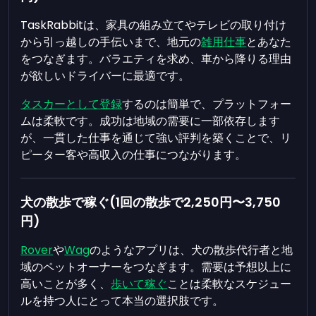
TaskRabbitは、家具の組み立てやテレビの取り付け
から引っ越しの手伝いまで、地元の
雑用仕事
とあなた
をつなぎます。バラエティを求め、車から降りる理由
が欲しいドライバーに最適です。
タスカーとして登録
するのは簡単で、プラットフォー
ムは柔軟です。成功は地域の需要に一部依存します
が、一貫した仕事を通じて強い評判を築くことで、リ
ピーター客や高収入の仕事につながります。
犬の散歩で稼ぐ(1回の散歩で2,250円〜3,750
円)
Rover
や
Wag
のようなアプリは、犬の散歩代行者と地
域のペットオーナーをつなぎます。需要は予想以上に
高いことが多く、
歩いて稼ぐ
ことは柔軟なスケジュー
ルを持つ人にとって本当の選択肢です。