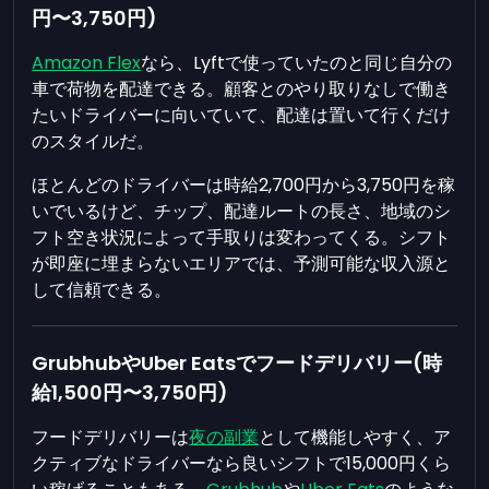
円〜3,750円)
Amazon Flex
なら、Lyftで使っていたのと同じ自分の
車で荷物を配達できる。顧客とのやり取りなしで働き
たいドライバーに向いていて、配達は置いて行くだけ
のスタイルだ。
ほとんどのドライバーは時給2,700円から3,750円を稼
いでいるけど、チップ、配達ルートの長さ、地域のシ
フト空き状況によって手取りは変わってくる。シフト
が即座に埋まらないエリアでは、予測可能な収入源と
して信頼できる。
GrubhubやUber Eatsでフードデリバリー(時
給1,500円〜3,750円)
フードデリバリーは
夜の副業
として機能しやすく、ア
クティブなドライバーなら良いシフトで15,000円くら