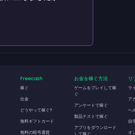
Freecash
お金を稼ぐ方法
リ
稼ぐ
ゲームをプレイして稼
ラ
ぐ
出金
ア
アンケートで稼ぐ
どうやって稼ぐ?
ヘ
製品テストで稼ぐ
無料ギフトカード
自
アプリをダウンロード
無料の暗号通貨
オ
して稼ぐ