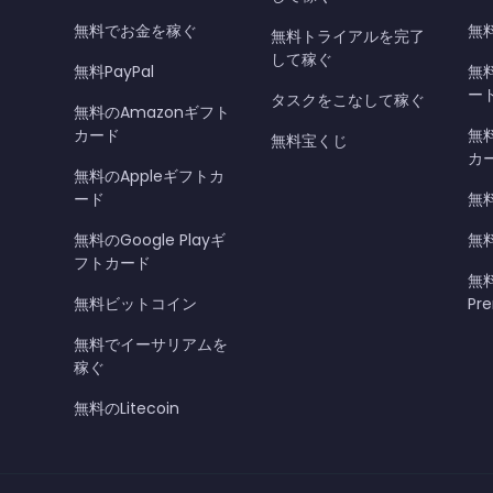
無料でお金を稼ぐ
無料
無料トライアルを完了
して稼ぐ
無料PayPal
無
ー
タスクをこなして稼ぐ
無料のAmazonギフト
カード
無料
無料宝くじ
カ
無料のAppleギフトカ
ード
無
無料のGoogle Playギ
無
フトカード
無料
無料ビットコイン
Pr
無料でイーサリアムを
稼ぐ
無料のLitecoin