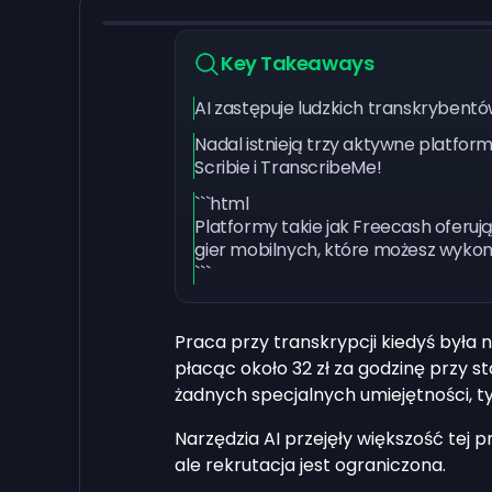
Key Takeaways
AI zastępuje ludzkich transkrybentó
Nadal istnieją trzy aktywne platfor
Scribie i TranscribeMe!
```html
Platformy takie jak Freecash oferują
gier mobilnych, które możesz wyko
```
Praca przy transkrypcji kiedyś był
płacąc około 32 zł za godzinę przy
żadnych specjalnych umiejętności, tyl
Narzędzia AI przejęły większość tej p
ale rekrutacja jest ograniczona.