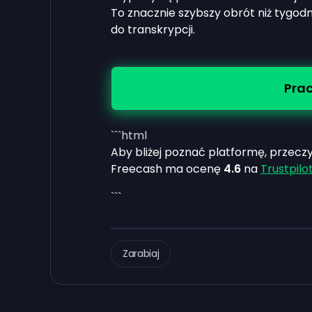
To znacznie szybszy obrót niż tygodn
do transkrypcji.
Prac
```html
Aby bliżej poznać platformę, przecz
Freecash ma ocenę
4.6
na
Trustpilo
```
Zarabiaj