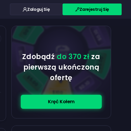
Zaloguj Się
Zarejestruj Się
$0.10
$5.00
$5.00
$0.10
$0.10
Zdobądź
do 370 zł
za
$5.00
pierwszą ukończoną
ofertę
$5.00
$0.10
$100
Kręć Kołem