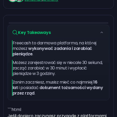
Key Takeaways
Freecash to darmowa platforma, na której
możesz
wykonywać zadania i zarabiać
pieniądze
.
Możesz zarejestrować się w niecałe 30 sekund,
zacząć zarabiać w 30 minut i wypłacić
pieniądze w 3 godziny.
Zanim zaczniesz, musisz mieć co najmniej
16
lat
i posiadać
dokument tożsamości wydany
przez rząd
.
```html
Jeśli dopiero zaczynasz przygodę z platformami