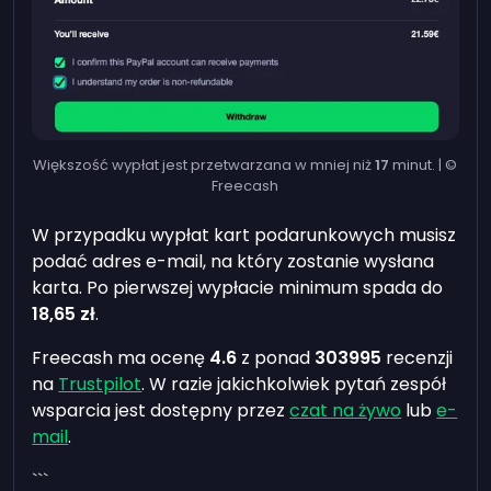
Większość wypłat jest przetwarzana w mniej niż
17
minut. | ©
Freecash
W przypadku wypłat kart podarunkowych musisz
podać adres e-mail, na który zostanie wysłana
karta. Po pierwszej wypłacie minimum spada do
18,65 zł
.
Freecash ma ocenę
4.6
z ponad
303995
recenzji
na
Trustpilot
. W razie jakichkolwiek pytań zespół
wsparcia jest dostępny przez
czat na żywo
lub
e-
mail
.
```