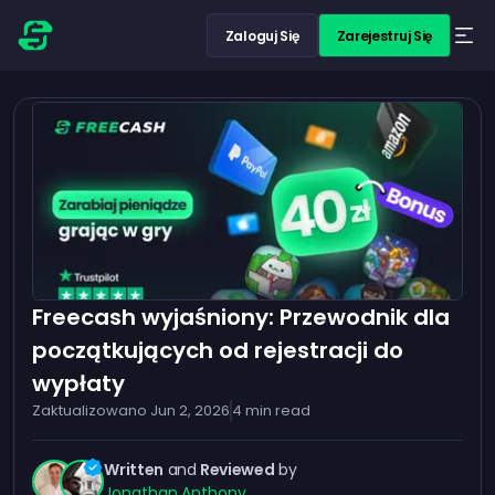
Zaloguj Się
Zarejestruj Się
Freecash wyjaśniony: Przewodnik dla
początkujących od rejestracji do
wypłaty
Zaktualizowano
Jun 2, 2026
4
min read
Written
and
Reviewed
by
Jonathan
,
Anthony