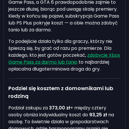
Game Pass, a GTA 6 prawdopodobnie zajmie to
jeszcze dłużej, biorąc pod uwagę skalę premiery.
Kiedy w końcu się pojawi, subskrypcja Game Pass
lub PS Plus pokryje koszt — a obie można zdobyć
tanio lub za darmo.
To podejście działa tylko dla graczy, którzy nie
śpieszą się, by grać od razu po premierze. Dla
każdego, kto jest gotów poczekać,
zdobycie Xbox
Game Pass za darmo lub tanio
to najbardziej
opłacalna długoterminowa droga do gry.
Podziel się kosztem z domownikami lub
rodziną
Podział zakupu za
373,00 zł
+ między cztery
osoby obniża indywidualny koszt do
93,25 zł
na
osobę. To świetnie działa w gospodarstwach
domowych, gdzie harmonogramy grania nie