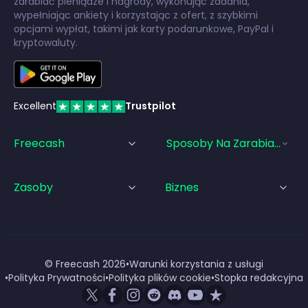
zarabiać pieniądze i nagrody, wykonując zadania,
wypełniając ankiety i korzystając z ofert, z szybkimi
opcjami wypłat, takimi jak karty podarunkowe, PayPal i
kryptowaluty.
Excellent
Trustpilot
Freecash
Sposoby Na Zarabianie Pi
Zasoby
Biznes
© Freecash
2026
•
Warunki korzystania z usługi
•
Polityka Prywatności
•
Polityka plików cookie
•
Stopka redakcyjna