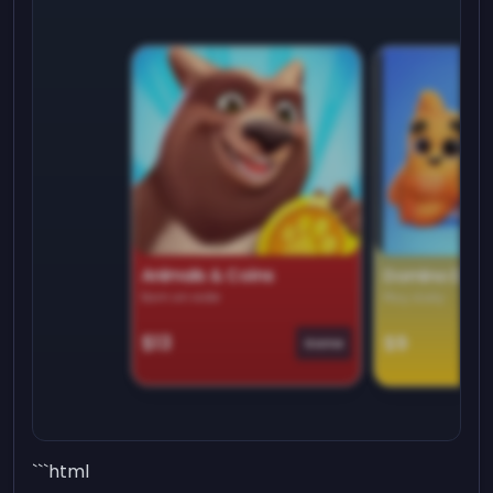
Animals & Coins
Domino Dre
Earn on side
Play daily
$13
$9
Game
```html