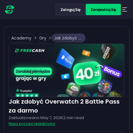
Zaloguj Się
Zarejestruj Się
Academy
>
Gry
>
Jak zdobyć Overwatch 2 Battle Pass za darmo
Jak zdobyć Overwatch 2 Battle Pass
za darmo
Zaktualizowano
May 7, 2026
2
min read
Nasz proces redakcyjny