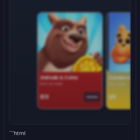
Animals & Coins
Domino Dre
Earn on side
Play daily
$13
$9
Game
```html