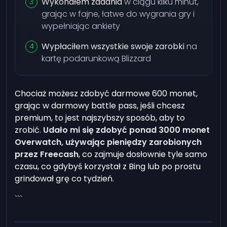
Wykonałem zadania
w ciągu kilku minut,
grając w fajne, łatwe do wygrania gry i
wypełniając ankiety
Wypłaciłem wszystkie swoje zarobki
na
kartę podarunkową Blizzard
Chociaż możesz zdobyć darmowe 600 monet,
grając w darmowy battle pass, jeśli chcesz
premium, to jest najszybszy sposób, aby to
zrobić.
Udało mi się zdobyć ponad 3000 monet
Overwatch, używając pieniędzy zarobionych
przez Freecash
, co zajmuje dosłownie tyle samo
czasu, co gdybyś korzystał z Bing lub po prostu
grindował grę co tydzień.
```