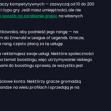
graczy kompetytywnych — zazwyczaj od 10 do 200
i typu gry. Jeśli masz umiejętności, ale nie
o sposób na zarabianie grając
na własnych
ytkownika, aby podnieść jego rangę — na
um do Emerald w League of Legends. Gracze,
 rang, często płacą za tę usługę.
e reklamujesz swoje usługi. Niektóre społeczności
 temat boostingu, więc utrzymywanie niskiego
mi do boostingu sprawia, że wszystko jest
ościowe konta. Niektórzy gracze gromadzą
andze na wielu profilach i sprzedają je na