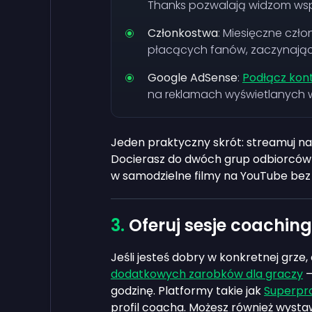
Thanks pozwalają widzom wsp
Członkostwa
: Miesięczne czł
płacących fanów, zaczynając 
Google AdSense
:
Podłącz kon
na reklamach wyświetlanych w
Jeden praktyczny skrót: streamuj na 
Docierasz do dwóch grup odbiorców 
w samodzielne filmy na YouTube bez
Oferuj sesje coachin
Jeśli jesteś dobry w konkretnej grze,
dodatkowych zarobków dla graczy
—
godzinę. Platformy takie jak
Superpr
profil coacha. Możesz również wystaw