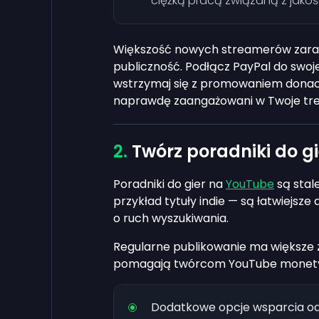
ciężką pracą związaną z jakoś
Większość nowych streamerów zarab
publiczność. Podłącz PayPal do swoj
wstrzymaj się z promowaniem donacji
naprawdę zaangażowani w Twoje tre
Twórz poradniki do g
Poradniki do gier na
YouTube
są stal
przykład tytuły indie — są łatwiejsze
o ruch wyszukiwania.
Regularne publikowanie ma większe zn
pomagają twórcom YouTube monety
Dodatkowe opcje wsparcia o