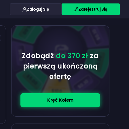
Zaloguj Się
Zarejestruj Się
$0.10
$5.00
$5.00
$0.10
$0.10
Zdobądź
do 370 zł
za
$5.00
pierwszą ukończoną
ofertę
$5.00
$0.10
$100
Kręć Kołem