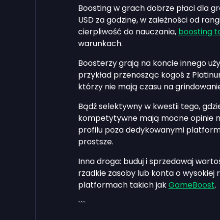
Boosting w grach dobrze płaci dla 
USD za godzinę, w zależności od rangi 
cierpliwość do nauczania,
boosting t
warunkach.
Boosterzy grają na koncie innego uż
przykład przenosząc kogoś z Platin
którzy nie mają czasu na grindowanie
Bądź selektywny w kwestii tego, gdzi
kompetytywne mają mocne opinie na
profilu poza dedykowanymi platforma
prostsze.
Inna droga: buduj i sprzedawaj wart
rzadkie zasoby lub konta o wysokiej r
platformach takich jak
GameBoost
.
```