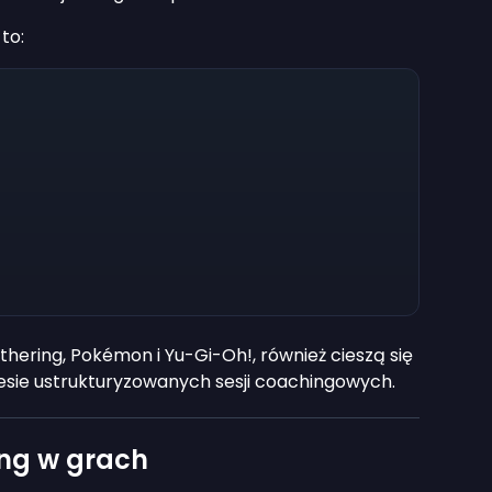
to:
athering, Pokémon i Yu-Gi-Oh!, również cieszą się
sie ustrukturyzowanych sesji coachingowych.
ing w grach