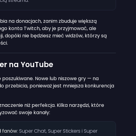
cią streamu.
ia na donacjach, zanim zbuduje większą
ego konta Twitch, aby je przyjmować, ale
, dopóki nie będziesz mieć widzów, którzy są
ści.
ier na YouTube
e poszukiwane. Nowe lub niszowe gry — na
 do przebicia, ponieważ jest mniejsza konkurencja
aczenie niż perfekcja. Kilka narzędzi, które
zować swoje kanały:
d fanów
: Super Chat, Super Stickers i Super