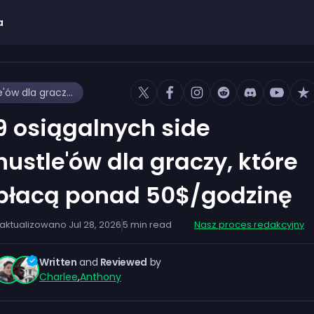
a
9 osiągalnych side hustle'ów dla graczy, które płacą ponad 50$/godzinę
9 osiągalnych side
hustle'ów dla graczy, które
płacą ponad 50$/godzinę
aktualizowano
Jul 28, 2026
5
min read
Nasz proces redakcyjny
Written
and
Reviewed
by
Charlee
,
Anthony