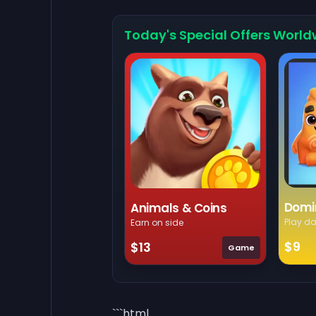
Today's Special Offers World
Domi
Animals & Coins
Play da
Earn on side
$9
$13
Game
```html