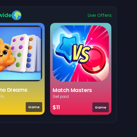
wide
Live Offers
no Dreams
Match Masters
ily
Get paid
$11
Game
Game