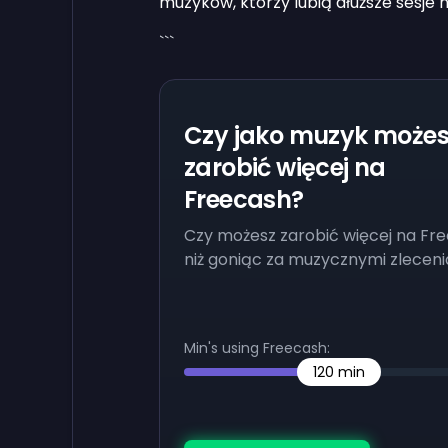
muzyków, którzy lubią dłuższe sesje 
```
Czy jako muzyk możes
zarobić więcej na
Freecash?
Czy możesz zarobić więcej na Fr
niż goniąc za muzycznymi zlecen
Min's using Freecash:
120
min