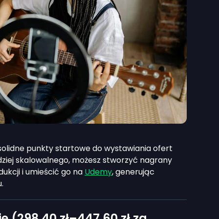
solidne punkty startowe do wystawiania ofert
ardziej skalowalnego, możesz stworzyć nagrany
dukcji i umieścić go na
Udemy
, generując
.
e (
298,40 zł
–
447,60 zł
za