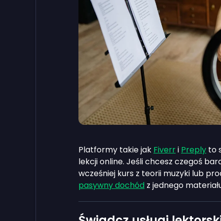
Platformy takie jak
Fiverr
i
Preply
to 
lekcji online. Jeśli chcesz czegoś b
wcześniej kurs z teorii muzyki lub pro
pasywny dochód
z jednego materiału
Świadcz usługi lektorski