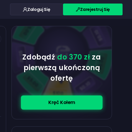
Zaloguj Się
Zarejestruj Się
$0.10
$5.00
$5.00
$0.10
$0.10
Zdobądź
do 370 zł
za
$5.00
pierwszą ukończoną
ofertę
$5.00
$0.10
$100
Kręć Kołem