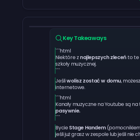
Key Takeaways
```html
Niektóre z
najlepszych zleceń
to te
szkoły muzycznej.
```
Jeśli
wolisz zostać w domu
, możesz
internetowe.
```html
Kanały muzyczne na Youtube są na to
pasywnie.
```
Bycie
Stage Handem
(pomocnikiem 
jeśli już grasz w zespole lub jeśli 