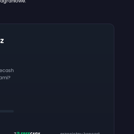
nagraniowe.
z
eecash
iami?