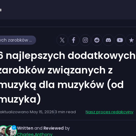
a
6 najlepszych dodatkowych zarobków związanych z muzyką dla muzyków (od muzyka)
6 najlepszych dodatkowych
zarobków związanych z
muzyką dla muzyków (od
muzyka)
aktualizowano
May 15, 2026
3
min read
Nasz proces redakcyjny
Written
and
Reviewed
by
Charlee
,
Anthony