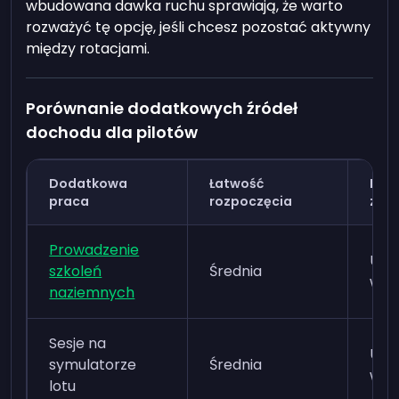
wbudowana dawka ruchu sprawiają, że warto
rozważyć tę opcję, jeśli chcesz pozostać aktywny
między rotacjami.
Porównanie dodatkowych źródeł
dochodu dla pilotów
Dodatkowa
Łatwość
Pote
praca
rozpoczęcia
zar
Prowadzenie
Umi
szkoleń
Średnia
wys
naziemnych
Sesje na
Umi
symulatorze
Średnia
wys
lotu