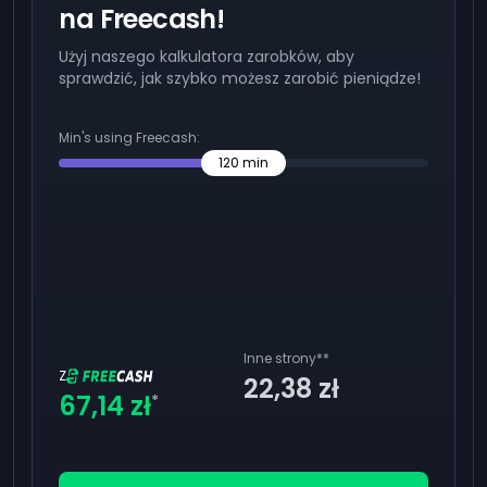
na Freecash!
Użyj naszego kalkulatora zarobków, aby
sprawdzić, jak szybko możesz zarobić pieniądze!
Min's using Freecash:
120
min
Inne strony
**
Z
22,38 zł
67,14 zł
*