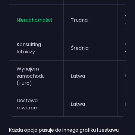
Wys
Nieruchomości
Trudna
(dł
Konsulting
Umi
Średnia
lotniczy
wys
Wynajem
samochodu
Łatwa
Umi
(Turo)
Dostawa
Łatwa
Nisk
rowerem
Każda opcja pasuje do innego grafiku i zestawu