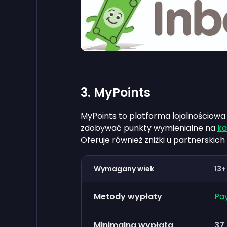
3. MyPoints
MyPoints to platforma lojalnościowa 
zdobywać punkty wymienialne na
ka
Oferuje również zniżki u partnerski
Wymagany wiek
13+
Metody wypłaty
Pa
Minimalna wypłata
37,