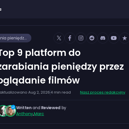
a
Top 9 platform do zarabiania pieniędzy przez oglądanie filmów
Top 9 platform do
zarabiania pieniędzy przez
oglądanie filmów
aktualizowano
Aug 2, 2026
4
min read
Nasz proces redakcyjny
Written
and
Reviewed
by
Anthony
,
Marc