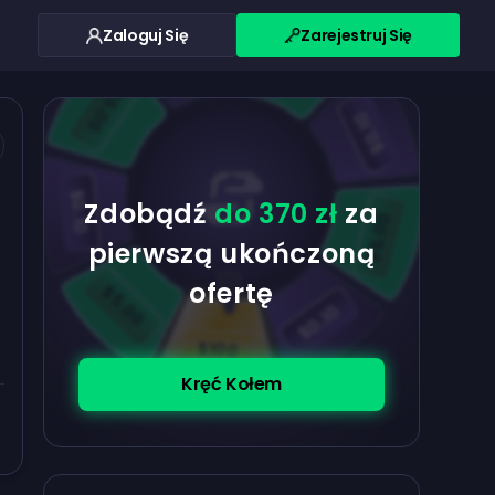
Zaloguj Się
Zarejestruj Się
$0.10
$5.00
$5.00
$0.10
$0.10
Zdobądź
do 370 zł
za
$5.00
pierwszą ukończoną
ofertę
$5.00
$0.10
$100
Kręć Kołem