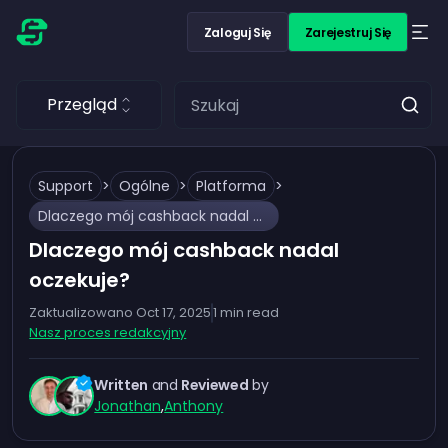
Zaloguj Się
Zarejestruj Się
Przegląd
Support
>
Ogólne
>
Platforma
>
Dlaczego mój cashback nadal oczekuje?
Dlaczego mój cashback nadal
oczekuje?
Zaktualizowano
Oct 17, 2025
1
min read
Nasz proces redakcyjny
Written
and
Reviewed
by
Jonathan
,
Anthony