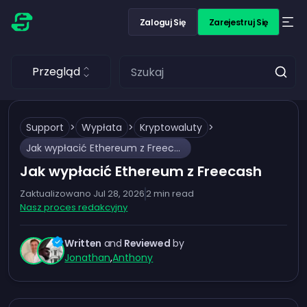
Zaloguj Się
Zarejestruj Się
Przegląd
Support
>
Wypłata
>
Kryptowaluty
>
Jak wypłacić Ethereum z Freecash
Jak wypłacić Ethereum z Freecash
Zaktualizowano
Jul 28, 2026
2
min read
Nasz proces redakcyjny
Written
and
Reviewed
by
Jonathan
,
Anthony