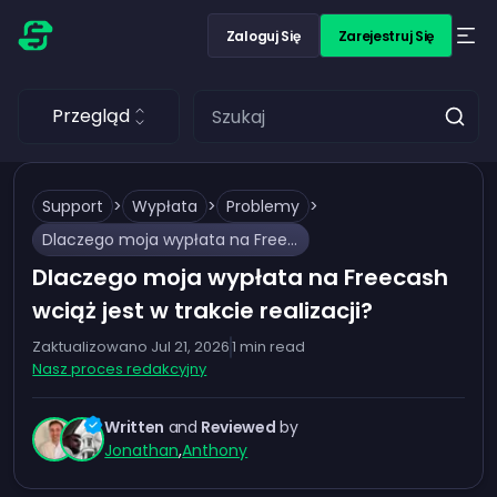
Zaloguj Się
Zarejestruj Się
Przegląd
Support
>
Wypłata
>
Problemy
>
Dlaczego moja wypłata na Freecash wciąż jest w trakcie realizacji?
Dlaczego moja wypłata na Freecash
wciąż jest w trakcie realizacji?
Zaktualizowano
Jul 21, 2026
1
min read
Nasz proces redakcyjny
Written
and
Reviewed
by
Jonathan
,
Anthony