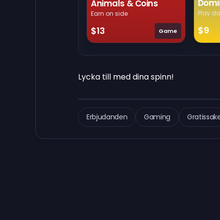
Domi
Animals & Coins
Play da
Earn on side
$9
$13
Game
Lycka till med dina spinn!
Erbjudanden
Gaming
Gratissak