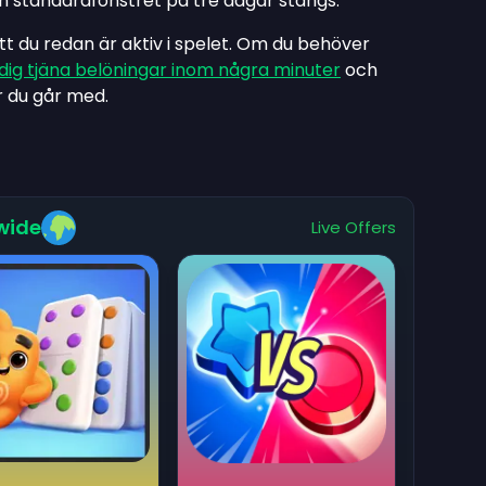
an standardfönstret på tre dagar stängs.
t du redan är aktiv i spelet. Om du behöver
dig tjäna belöningar inom några minuter
och
r du går med.
wide
Live Offers