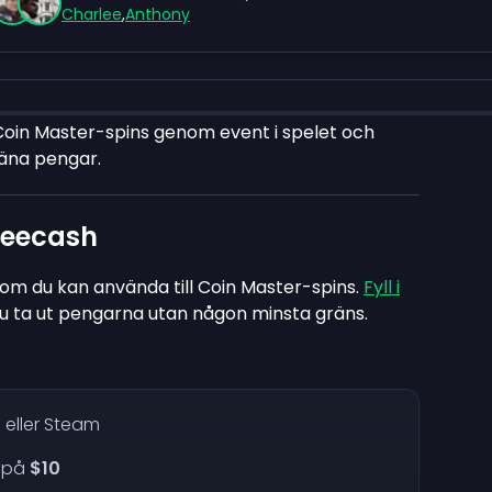
Charlee
,
Anthony
Coin Master-spins genom event i spelet och
jäna pengar.
Freecash
som du kan använda till Coin Master-spins.
Fyll i
du ta ut pengarna utan någon minsta gräns.
 eller Steam
på
$10