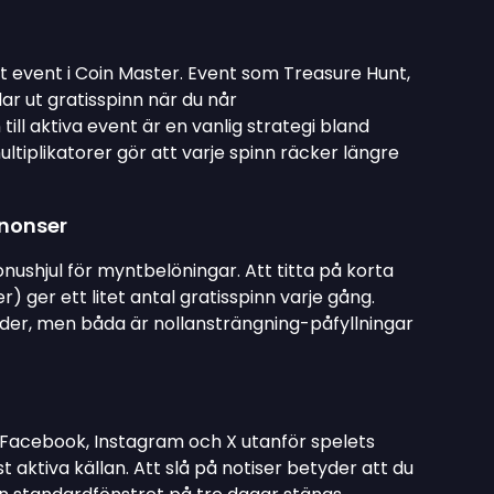
ivt event i Coin Master. Event som Treasure Hunt,
r ut gratisspinn när du når
till aktiva event är en vanlig strategi bland
tiplikatorer gör att varje spinn räcker längre
nnonser
nushjul för myntbelöningar. Att titta på korta
) ger ett litet antal gratisspinn varje gång.
er, men båda är nollansträngning-påfyllningar
 Facebook, Instagram och X utanför spelets
ktiva källan. Att slå på notiser betyder att du