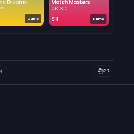
no Dreams
Match Masters
ily
Get paid
$11
Game
Game
30
er