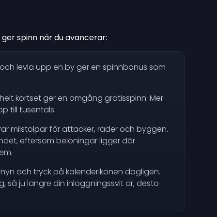
 ger spinn när du avancerar:
a och levla upp en by ger en spinnbonus som
t helt kortset ger en omgång gratisspinn. Mer
p till tusentals.
ar milstolpar för attacker, räder och byggen.
undet, eftersom belöningar ligger där
dem.
n och tryck på kalenderikonen dagligen.
, så ju längre din inloggningssvit är, desto