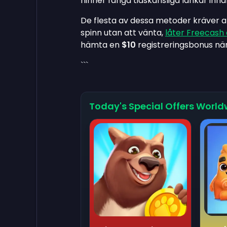
hinner fånga tidskänsliga länkar inn
De flesta av dessa metoder kräver at
spinn utan att vänta,
låter Freecash 
hämta en
$10
registreringsbonus nä
```
Today's Special Offers World