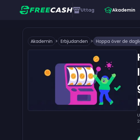
Uttag
Akademin
Akademin
>
Erbjudanden
>
U
2