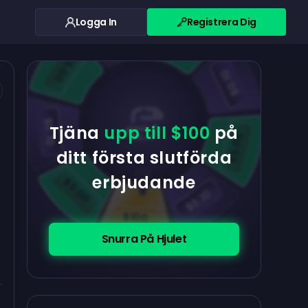
Logga In
Registrera Dig
$0.10
$5.00
$5.00
$0.10
$0.10
Tjäna
upp till $100
på
$5.00
ditt första slutförda
erbjudande
$5.00
$0.10
$100
Snurra På Hjulet