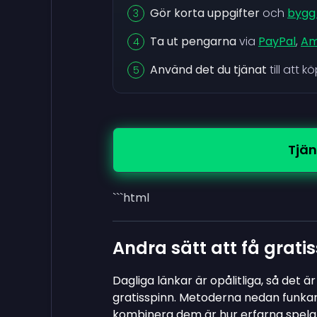
Gör korta uppgifter
och
bygg 
Ta ut pengarna
via
PayPal
,
Am
Använd det du tjänat
till att 
Tjän
```html
Andra sätt att få grati
Dagliga länkar är opålitliga, så det 
gratisspinn. Metoderna nedan funkar
kombinera dem är hur erfarna spelare