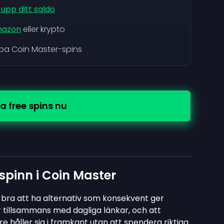
upp ditt saldo
azon
eller krypto
köpa Coin Master-spins
a free spins nu
sspinn i Coin Master
är bra att ha alternativ som konsekvent ger
 tillsammans med dagliga länkar, och att
 håller sig i framkant utan att spendera riktiga