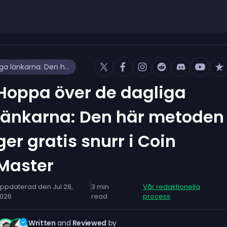
Hoppa över de dagliga länkarna: Den här metoden ger gratis snurr i Coin Master
Hoppa över de dagliga
länkarna: Den här metoden
ger gratis snurr i Coin
Master
ppdaterad den
Jul 28,
3
min
Vår redaktionella
026
read
process
Written
and
Reviewed
by