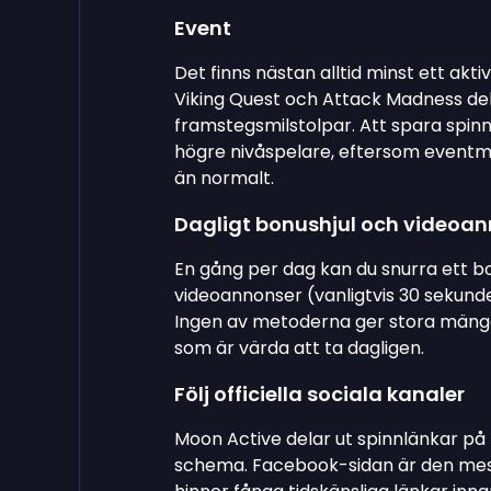
Event
Det finns nästan alltid minst ett akt
Viking Quest och Attack Madness dela
framstegsmilstolpar. Att spara spinn 
högre nivåspelare, eftersom eventmul
än normalt.
Dagligt bonushjul och videoa
En gång per dag kan du snurra ett bo
videoannonser (vanligtvis 30 sekunder
Ingen av metoderna ger stora mängd
som är värda att ta dagligen.
Följ officiella sociala kanaler
Moon Active delar ut spinnlänkar på
schema. Facebook-sidan är den mest a