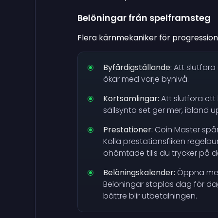
Belöningar från spelframsteg
Flera kärnmekaniker för progression
Byfärdigställande:
Att slutför
ökar med varje bynivå.
Kortsamlingar:
Att slutföra et
sällsynta set ger mer, ibland up
Prestationer:
Coin Master spår
Kolla prestationsfliken regelb
ohämtade tills du trycker på 
Belöningskalender:
Öppna meny
Belöningar staplas dag för dag
bättre blir utbetalningen.