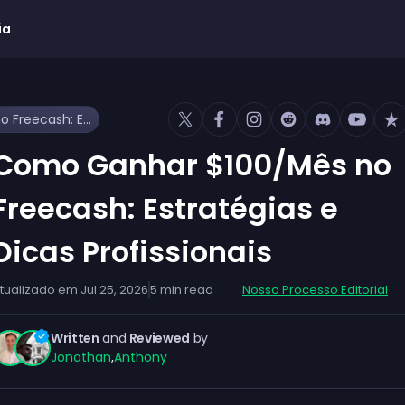
ia
Como Ganhar $100/Mês no Freecash: Estratégias e Dicas Profissionais
Como Ganhar $100/Mês no
Freecash: Estratégias e
Dicas Profissionais
tualizado em
Jul 25, 2026
5
min read
Nosso Processo Editorial
Written
and
Reviewed
by
Jonathan
,
Anthony