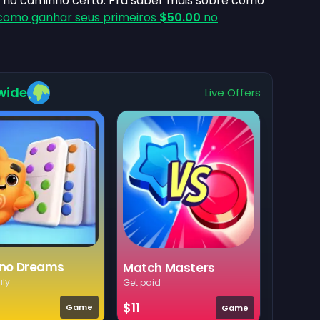
no caminho certo. Pra saber mais sobre como
como ganhar seus primeiros
$50.00
no
wide
Live Offers
no Dreams
Match Masters
ily
Get paid
$11
Game
Game