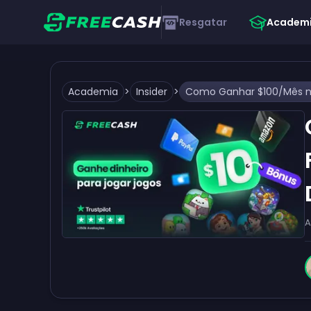
Resgatar
Academ
Academia
>
Insider
>
A