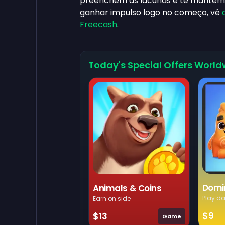
preenchem as lacunas e te mantêm 
ganhar impulso logo no começo, vê
Freecash
.
Today's Special Offers World
Domi
Animals & Coins
Play da
Earn on side
$9
$13
Game