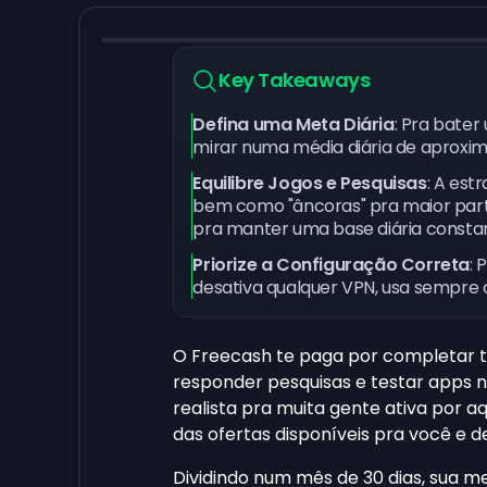
Key Takeaways
Defina uma Meta Diária
: Pra bater
mirar numa média diária de aprox
Equilibre Jogos e Pesquisas
: A est
bem como "âncoras" pra maior parte
pra manter uma base diária consta
Priorize a Configuração Correta
: 
desativa qualquer VPN, usa sempre o
O Freecash te paga por completar ta
responder pesquisas e testar apps 
realista pra muita gente ativa por a
das ofertas disponíveis pra você e d
Dividindo num mês de 30 dias, sua me