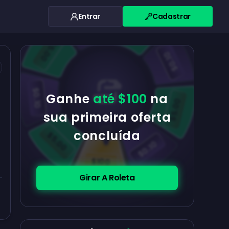
Entrar
Cadastrar
$0.10
$5.00
$5.00
$0.10
$0.10
Ganhe
até $100
na
$5.00
sua primeira oferta
concluída
$5.00
$0.10
$100
Girar A Roleta