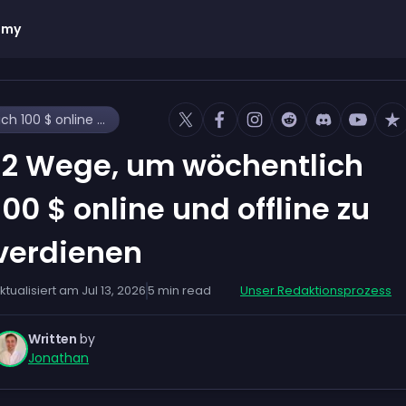
emy
12 Wege, um wöchentlich 100 $ online und offline zu verdienen
12 Wege, um wöchentlich
100 $ online und offline zu
verdienen
ktualisiert am
Jul 13, 2026
5
min read
Unser Redaktionsprozess
Written
by
Jonathan