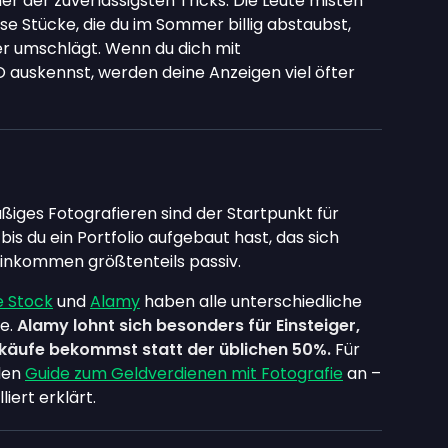
er der zuverlässigsten Tricks. Die Leute misten
ose Stücke, die du im Sommer billig abstaubst,
r umschlägt. Wenn du dich mit
 auskennst, werden deine Anzeigen viel öfter
ßiges Fotografieren sind der Startpunkt für
 bis du ein Portfolio aufgebaut hast, das sich
 Einkommen größtenteils passiv.
 Stock
und
Alamy
haben alle unterschiedliche
e.
Alamy lohnt sich besonders für Einsteiger,
rkäufe bekommst statt der üblichen 50%.
Für
 den
Guide zum Geldverdienen mit Fotografie
an –
iert erklärt.