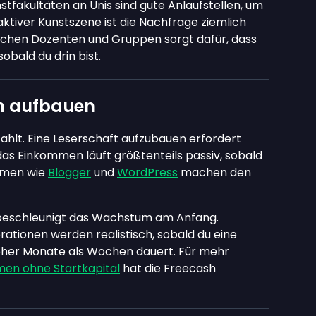
stfakultäten an Unis sind gute Anlaufstellen, um
aktiver Kunstszene ist die Nachfrage ziemlich
chen Dozenten und Gruppen sorgt dafür, dass
bald du drin bist.
n aufbauen
zahlt. Eine Leserschaft aufzubauen erfordert
das Einkommen läuft größtenteils passiv, sobald
ormen wie
Blogger
und
WordPress
machen den
n beschleunigt das Wachstum am Anfang.
ionen werden realistisch, sobald du eine
 eher Monate als Wochen dauert. Für mehr
en ohne Startkapital
hat die Freecash