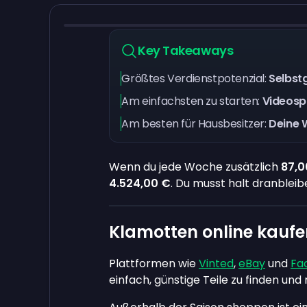
Key Takeaways
Größtes Verdienstpotenzial:
Selbst
Am einfachsten zu starten:
Videosp
Am besten für Hausbesitzer:
Deine 
Wenn du jede Woche zusätzlich
87,0
4.524,00 €
. Du musst halt dranblei
Klamotten online kauf
Plattformen wie
Vinted
,
eBay
und
Fa
einfach, günstige Teile zu finden un