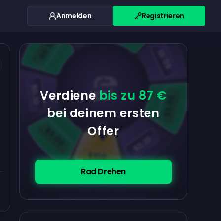
Anmelden
Registrieren
$0.10
$5.00
$5.00
$0.10
$0.10
Verdiene
bis zu 87 €
$5.00
bei deinem ersten
Offer
$5.00
$0.10
$100
Rad Drehen