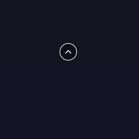
rdienen
Ressourcen
Geschäftlich
Live-Support
Partnerprogramm
Academy
Partner werden