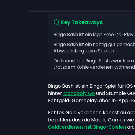
Key Takeaways
Bingo Bash ist ein legit Free-to-Pla
Bingo Bash ist ein richtig gut gem
Abwechslung beim Spielen
Du kannst bei Bingo Bash zwar kein 
trotzdem Kohle verdienen, während 
Bingo Bash ist ein Bingo-Spiel für iO
hinter
Monopoly Go
und Stumble Guys.
Echtgeld-Gameplay, aber In-App-Käu
Echtes Geld verdienen kannst du abe
bezahlen, dass du Mobile Games wie 
Geldverdienen mit Bingo-Spielen
an,