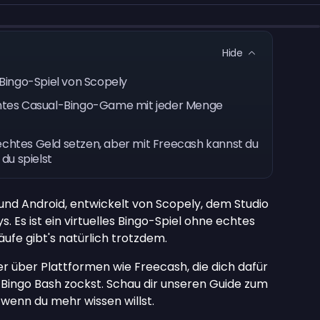
Hide
y Bingo-Spiel von Scopely
achtes Casual-Bingo-Game mit jeder Menge
echtes Geld setzen, aber mit Freecash kannst du
du spielst
S und Android, entwickelt von Scopely, dem Studio
 Es ist ein virtuelles Bingo-Spiel ohne echtes
fe gibt's natürlich trotzdem.
r über Plattformen wie Freecash, die dich dafür
Bingo Bash zockst. Schau dir unseren Guide zum
 wenn du mehr wissen willst.