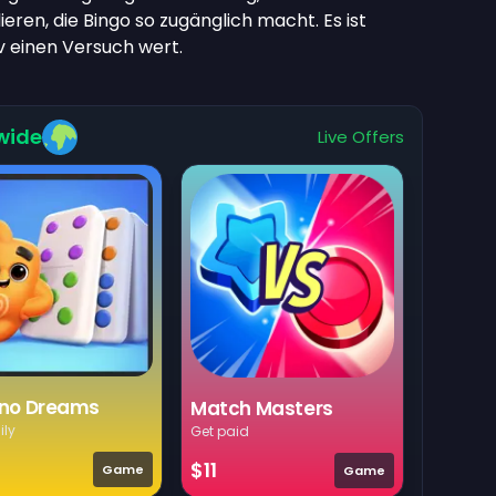
ieren, die Bingo so zugänglich macht. Es ist
v einen Versuch wert.
wide
Live Offers
no Dreams
Match Masters
ily
Get paid
$11
Game
Game