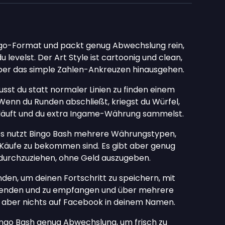
ngo-Format und packt genug Abwechslung rein,
 levelst. Der Art Style ist cartoonig und clean,
über das simple Zahlen-Ankreuzen hinausgehen.
usst du statt normaler Linien zu finden einem
enn du Runden abschließt, kriegst du Würfel,
t läuft und du extra Ingame-Währung sammelst.
s nutzt Bingo Bash mehrere Währungstypen,
Käufe zu bekommen sind. Es gibt aber genug
durchzuziehen, ohne Geld auszugeben.
en, um deinen Fortschritt zu speichern, mit
 senden und zu empfangen und über mehrere
t aber nichts auf Facebook in deinem Namen.
Bingo Bash genug Abwechslung, um frisch zu