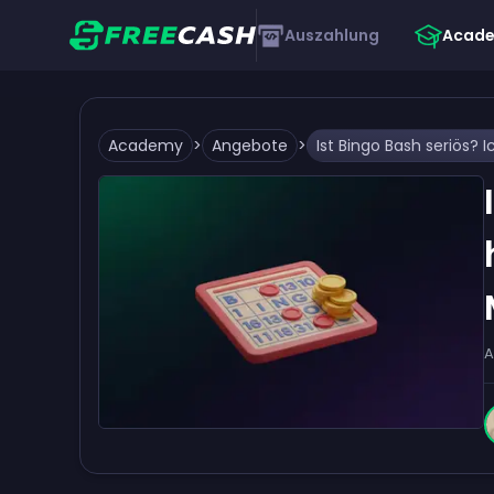
Auszahlung
Acad
Academy
>
Angebote
>
A