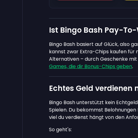
Ist Bingo Bash Pay-To
Bingo Bash basiert auf Glück, also g
kannst zwar Extra-Chips kaufen für
Alternativen – durch Geschenke mi
Games, die dir Bonus-Chips geben
.
Echtes Geld verdienen 
Bingo Bash unterstützt kein Echtgeld
Spielen. Du bekommst Belohnungen f
viel du verdienst hängt von den Anf
So geht's: