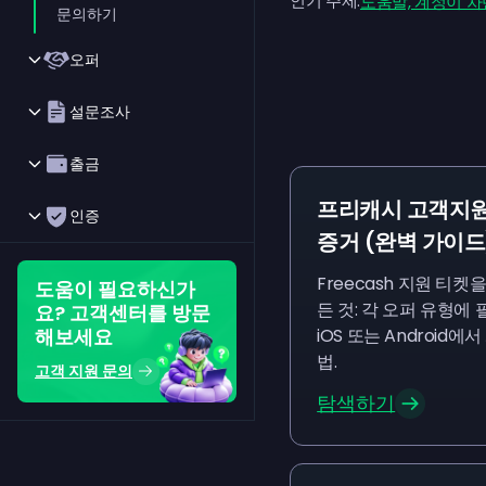
인기 주제:
도움말, 계정이 
문의하기
오퍼
설문조사
출금
프리캐시 고객지원
인증
증거 (완벽 가이드
Freecash 지원 티켓
도움이 필요하신가
든 것: 각 오퍼 유형에
요? 고객센터를 방문
iOS 또는 Android
해보세요
법.
고객 지원 문의
탐색하기