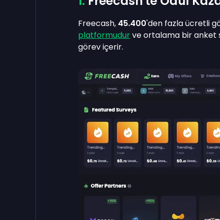
Freecash'te Ödül Kaz
Freecash,
45.400
'den fazla ücretli 
platformudur
ve ortalama bir anket 
görev içerir.