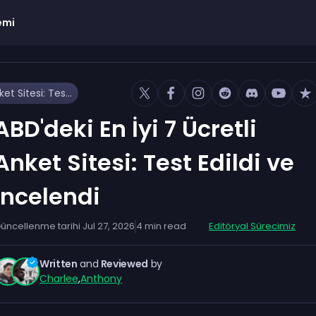
emi
ABD'deki En İyi 7 Ücretli Anket Sitesi: Test Edildi ve İncelendi
ABD'deki En İyi 7 Ücretli
Anket Sitesi: Test Edildi ve
İncelendi
üncellenme tarihi
Jul 27, 2026
4
min read
Editöryal Sürecimiz
Written
and
Reviewed
by
Charlee
,
Anthony