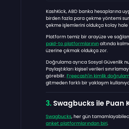
KashKick, ABD banka hesaplarına uyg
birden fazla para çekme yöntemi sunuy
çekme işlemlerini oldukça kolay hale 
Platform temiz bir arayüze ve sağla
paid-to platformlarının
altında kalma
üzerine çıkmak oldukça zor.
Doğrulama ayrıca Sosyal Güvenlik num
Paylaştıkları kişisel verileri sınırlam
görebilir.
Freecash'in kimlik doğrula
gitmeden farklı bir yaklaşım kullanıyo
Swagbucks ile Puan 
Swagbucks
, her gün tamamlayabilec
anket platformlarından biri
.