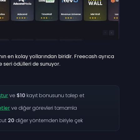
 en kolay yollarından biridir. Freecash ayrıca
e seri ödülleri de sunuyor.
ştur
ve
$10
kayıt bonusunu talep et
etler
ve diğer görevleri tamamla
cut
20
diğer yöntemden biriyle çek