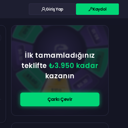
Giriş Yap
Kaydol
$0.10
$5.00
$5.00
$0.10
$0.10
İlk tamamladığınız
$5.00
teklifte
₺3.950 kadar
kazanın
$5.00
$0.10
$100
Çarkı Çevir