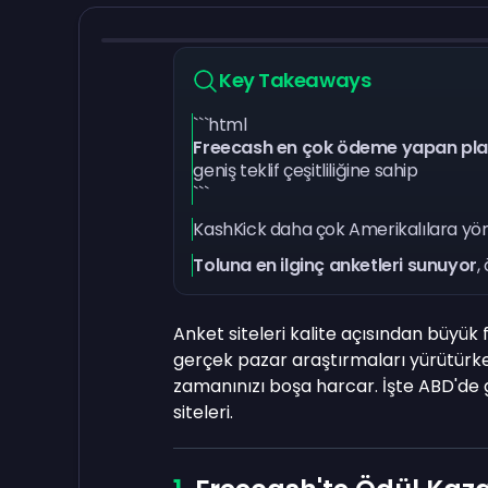
Key Takeaways
```html
Freecash en çok ödeme yapan pl
geniş teklif çeşitliliğine sahip
```
KashKick daha çok Amerikalılara yöne
Toluna en ilginç anketleri sunuyor
,
Anket siteleri kalite açısından büyük f
gerçek pazar araştırmaları yürütürken
zamanınızı boşa harcar. İşte ABD'de g
siteleri.